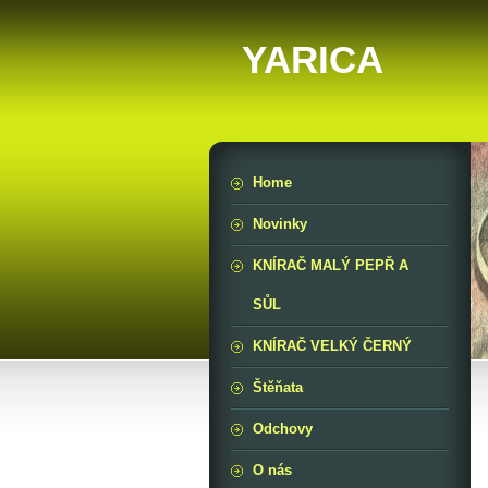
YARICA
Home
Novinky
KNÍRAČ MALÝ PEPŘ A
SŮL
KNÍRAČ VELKÝ ČERNÝ
Štěňata
Odchovy
O nás