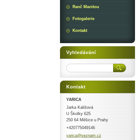
Ranč Manitou
Fotogalerie
Kontakt
Vyhledávání
Kontakt
YARICA
Jarka Kališová
U Školky 625
250 64 Měšice u Prahy
+420775049146
yarica@s
eznam.cz