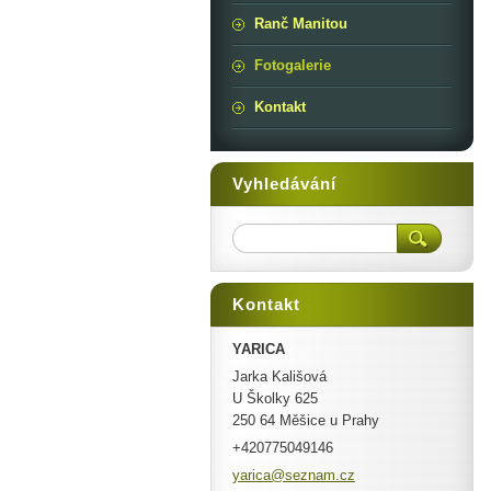
Ranč Manitou
Fotogalerie
Kontakt
Vyhledávání
Kontakt
YARICA
Jarka Kališová
U Školky 625
250 64 Měšice u Prahy
+420775049146
yarica@s
eznam.cz