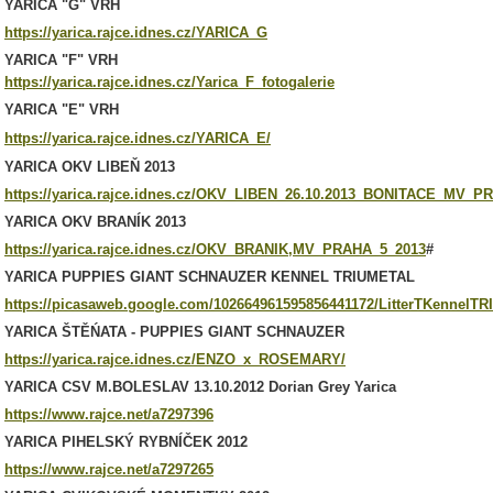
YARICA "G" VRH
https://yarica.rajce.idnes.cz/YARICA_G
YARICA "F" VRH
https://yarica.rajce.idnes.cz/Yarica_F_fotogalerie
YARICA "E" VRH
https://yarica.rajce.idnes.cz/YARICA_E/
YARICA OKV LIBEŇ 2013
https://yarica.rajce.idnes.cz/OKV_LIBEN_26.10.2013_BONITACE_MV_
YARICA OKV BRANÍK 2013
https://yarica.rajce.idnes.cz/OKV_BRANIK,MV_PRAHA_5_2013
#
YARICA PUPPIES GIANT SCHNAUZER KENNEL TRIUMETAL
https://picasaweb.google.com/102664961595856441172/LitterTKennelTR
YARICA ŠTĚŃATA - PUPPIES GIANT SCHNAUZER
https://yarica.rajce.idnes.cz/ENZO_x_ROSEMARY/
YARICA CSV M.BOLESLAV 13.10.2012 Dorian Grey Yarica
https://www.rajce.net/a7297396
YARICA PIHELSKÝ RYBNÍČEK 2012
https://www.rajce.net/a7297265