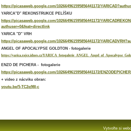
https://picasaweb.google.com/102664961595856441172/YARICAD?authuse
YARICA"D" REKONSTRUKCE PELÍŠKU
https://picasaweb.google.com/102664961595856441172/YARICADRE
authuser=0&feat=directlink
YARICA "D" VRH
https://picasaweb.google.com/102664961595856441172/YARICADVRH?aut
A
NGEL OF APOCALYPSE GOLDTON - fotogalerie
https://yarica.rajce.idnes.cz/YARICA_fotogalerie_ANGEL_Angel_of_Apocalypse_Gol
ENZO DE PICHERA - fotogalerie
https://picasaweb.google.com/102664961595856441172/ENZODEPICHER
+ video z nácviku obran:
youtu.be/5-TC2q98l-c
Vytvořte si web