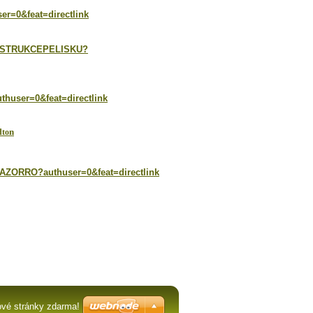
r=0&feat=directlink
KONSTRUKCEPELISKU?
huser=0&feat=directlink
n
dto
AZORRO?authuser=0&feat=directlink
ové stránky zdarma!