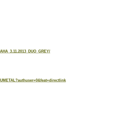
PRAHA_3.11.2013_DUO_GREY/
IUMETAL?authuser=0&feat=directlink