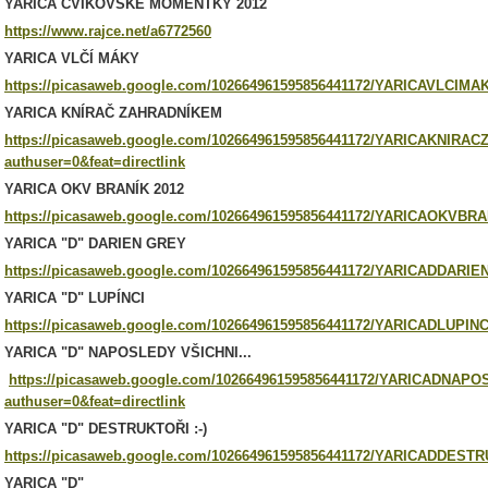
YARICA CVIKOVSKÉ MOMENTKY 2012
https://www.rajce.net/a6772560
YARICA VLČÍ MÁKY
https://picasaweb.google.com/102664961595856441172/YARICAVLCIMAK
YARICA KNÍRAČ ZAHRADNÍKEM
https://picasaweb.google.com/102664961595856441172/YARICAKNIR
authuser=0&feat=directlink
YARICA OKV BRANÍK 2012
https://picasaweb.google.com/102664961595856441172/YARICAOKVBRAN
YARICA "D" DARIEN GREY
https://picasaweb.google.com/102664961595856441172/YARICADDARIEN
YARICA "D" LUPÍNCI
https://picasaweb.google.com/102664961595856441172/YARICADLUPINCI
YARICA "D" NAPOSLEDY VŠICHNI...
https://picasaweb.google.com/102664961595856441172/YARICADNAP
authuser=0&feat=directlink
YARICA
"D" DESTRUKTOŘI :-)
https://picasaweb.google.com/102664961595856441172/YARICADDESTRU
YARICA "D"