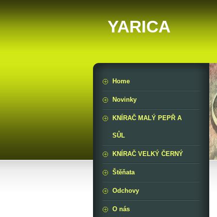
YARICA
Home
Novinky
KNÍRAČ MALÝ PEPŘ A
SŮL
KNÍRAČ VELKÝ ČERNÝ
Štěňata
Odchovy
O nás