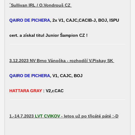
´Sullivan IRL / O.Vondrouš CZ
QAIRO DE PICHERA
, 2x V1, CAJC,CACIB-J, BOJ, ISPU
cert. a získal titul Junior Šampion CZ !
3.12.2023 NV Brno Vánočka - rozhodčí V.Piskay SK
QAIRO DE PICHERA
, V1, CAJC, BOJ
HATTARA GRAY
: V2,r.CAC
1.-14.7.2023
LVT CVIKOV
- letos už po třicáté páté :-D