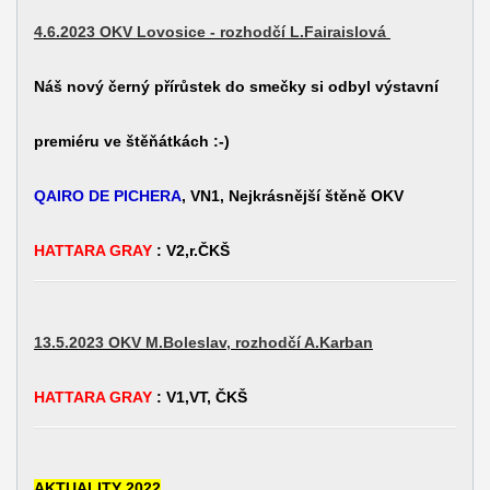
4.6.2023 OKV Lovosice - rozhodčí L.Fairaislová
Náš nový černý přírůstek do smečky si odbyl výstavní
premiéru ve štěňátkách :-)
QAIRO DE PICHERA
, VN1, Nejkrásnější štěně OKV
HATTARA GRAY
: V2,r.ČKŠ
13.5.2023 OKV M.Boleslav, rozhodčí A.Karban
HATTARA GRAY
: V1,VT, ČKŠ
AKTUALITY 2022