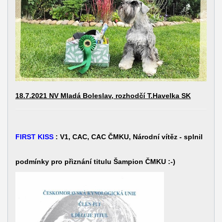
1
8.7.2021 NV Mladá Boleslav, rozhodčí T.Havelka SK
FIRST KISS
: V1, CAC, CAC ČMKU, Národní vítěz - splnil
podmínky pro přiznání titulu Šampion ČMKU :-)