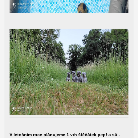
V letošním roce plánujeme 1 vrh štěňátek pepř a sůl.