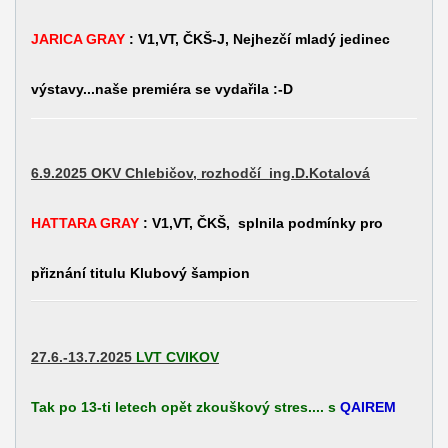
JARICA GRAY
: V1,VT, ČKŠ-J, Nejhezčí mladý jedinec
výstavy...naše premiéra se vydařila :-D
6.9.2025 OKV Chlebičov, rozhodčí
ing.D.Kotalová
HATTARA GRAY
: V1,VT, ČKŠ,
splnila podmínky pro
přiznání titulu Klubový šampion
27.6.-13.7.2025
LVT CVIKOV
Tak po 13-ti letech opět zkouškový stres.... s
QAIREM