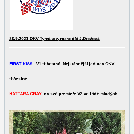
28.9.2021 OKV Tymákov, rozhodčí J.Drožová
FIRST KISS
: V1 tř.čestná, Nejkrásnější jedinec OKV
tř.čestné
HATTARA GRAY
: na své premiéře V2 ve třídě mladých