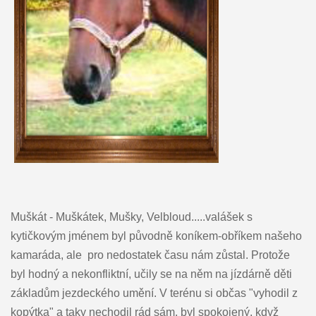
Muškát - Muškátek, Mušky, Velbloud.....valášek s
kytičkovým jménem byl původně koníkem-obříkem našeho
kamaráda, ale pro nedostatek času nám zůstal. Protože
byl hodný a nekonfliktní, učily se na něm na jízdárně děti
základům jezdeckého umění. V terénu si občas "vyhodil z
kopýtka" a taky nechodil rád sám, byl spokojený, když