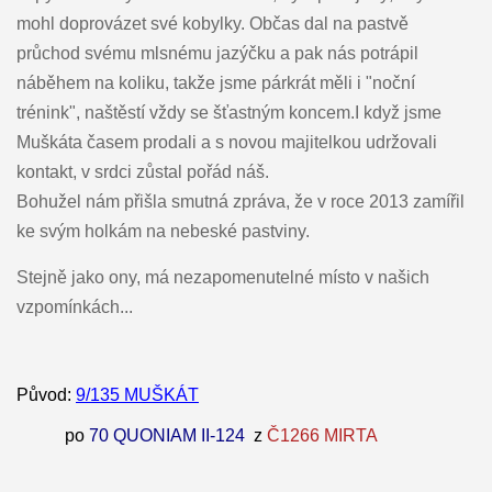
mohl doprovázet své kobylky. Občas dal na pastvě
průchod svému mlsnému jazýčku a pak nás potrápil
náběhem na koliku, takže jsme párkrát měli i "noční
trénink", naštěstí vždy se šťastným koncem.I když jsme
Muškáta časem prodali a s novou majitelkou udržovali
kontakt, v srdci zůstal pořád náš.
Bohužel nám přišla smutná zpráva, že v roce 2013 zamířil
ke svým holkám na nebeské pastviny.
Stejně jako ony, má nezapomenutelné místo v našich
vzpomínkách...
Původ:
9/135 MUŠKÁT
po
70 QUONIAM II-124
z
Č1266 MIRTA