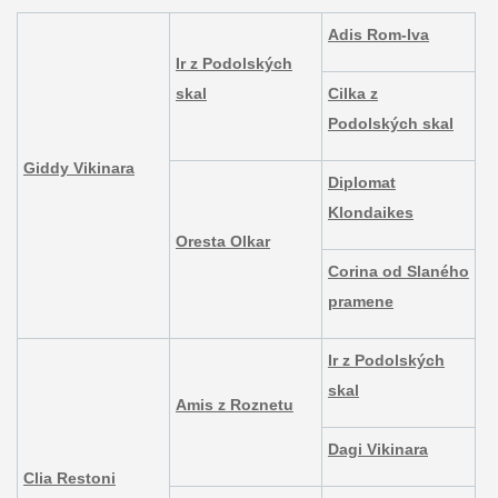
Adis Rom-Iva
Ir z Podolských
skal
Cilka z
Podolských skal
Giddy Vikinara
Diplomat
Klondaikes
Oresta Olkar
Corina od Slaného
pramene
Ir z Podolských
skal
Amis z Roznetu
Dagi Vikinara
Clia Restoni