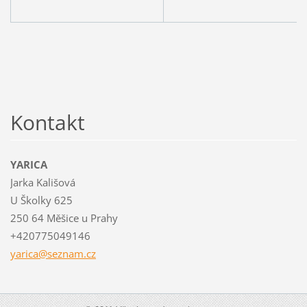
Kontakt
YARICA
Jarka Kališová
U Školky 625
250 64 Měšice u Prahy
+420775049146
yarica@s
eznam.cz