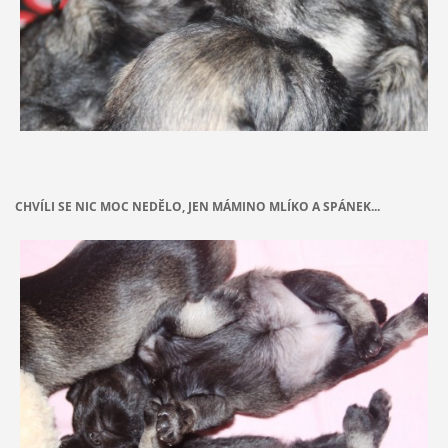
CHVÍLI SE NIC MOC NEDĚLO, JEN MÁMINO MLÍKO A SPÁNEK...