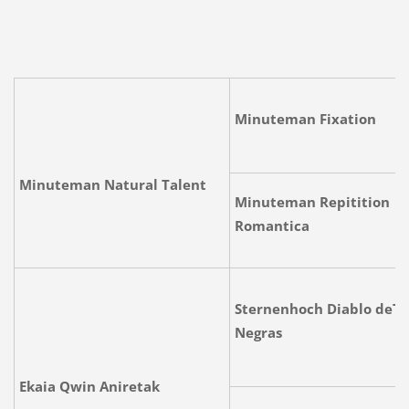
Minuteman Fixation
Minuteman Natural
Talent
V
V
V
V
Minuteman Repitition
Romantica
R
R
R
R
H
H
H
H
"
"
"
"
Sternenhoch Diablo deTr
Negras
D
D
D
D
"
"
"
"
Ekaia Qwin Aniretak